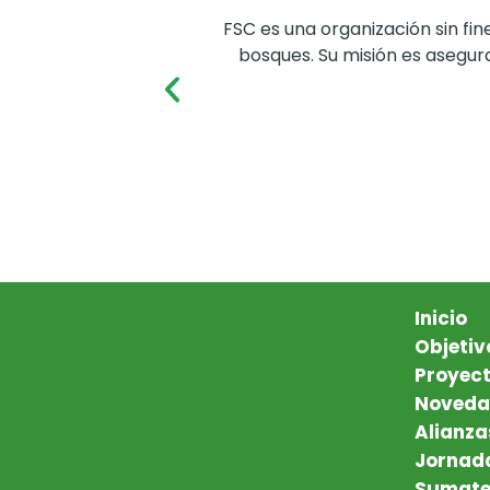
FSC es una organización sin fi
bosques. Su misión es asegur
Inicio
Objetiv
Proyec
Noveda
Alianza
Jornad
Sumat