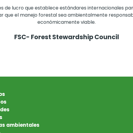
nes de lucro que establece estándares internacionales pa
ar que el manejo forestal sea ambientalmente responsab
económicamente viable.
FSC- Forest Stewardship Council
os
tos
des
s
as ambientales
e