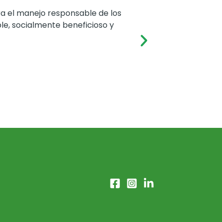
ra el manejo responsable de los
Con el apoyo de
le, socialmente beneficioso y
exige al menos 
agrícolas y
Mini